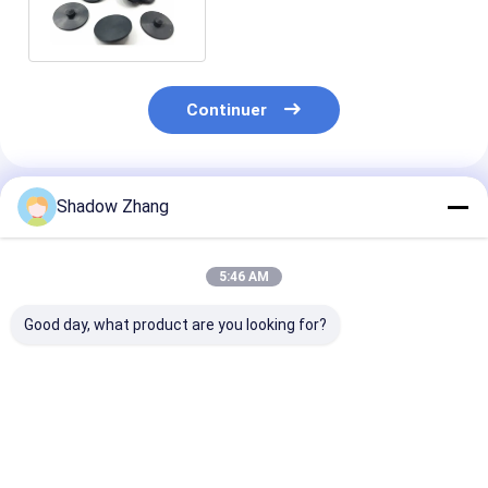
l'huile pour solutions
d'étanchéité
Continuer
Shadow Zhang
Produits Recommandés
5:46 AM
Good day, what product are you looking for?
Tolérance de la
EPDM 70 Laveuse en
Parties autom
température de
caoutchouc
en caoutchou
l'étanchéité en
résistant au
standard pour 
caoutchouc de la
vieillissement à terre
joint d'arbre
soupape EPDM
pour joint de tuyau