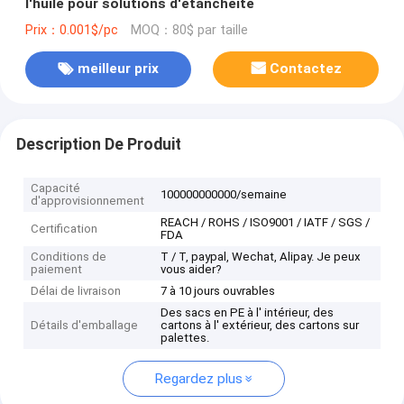
l'huile pour solutions d'étanchéité
Prix：0.001$/pc
MOQ：80$ par taille
meilleur prix
Contactez
Description De Produit
Capacité
100000000000/semaine
d'approvisionnement
REACH / ROHS / ISO9001 / IATF / SGS /
Certification
FDA
Conditions de
T / T, paypal, Wechat, Alipay. Je peux
paiement
vous aider?
Délai de livraison
7 à 10 jours ouvrables
Des sacs en PE à l' intérieur, des
Détails d'emballage
cartons à l' extérieur, des cartons sur
palettes.
Regardez plus