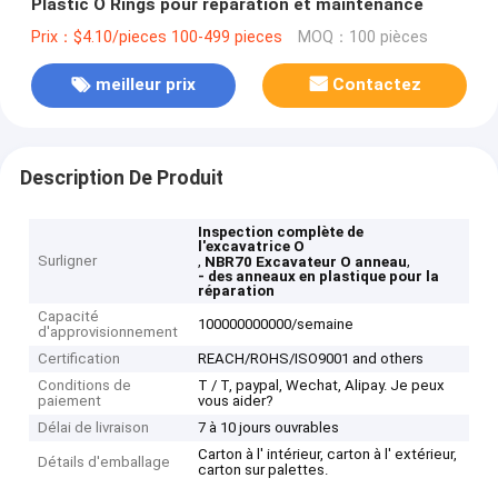
Plastic O Rings pour réparation et maintenance
Prix：$4.10/pieces 100-499 pieces
MOQ：100 pièces
meilleur prix
Contactez
Description De Produit
Inspection complète de
l'excavatrice O
Surligner
,
,
NBR70 Excavateur O anneau
- des anneaux en plastique pour la
réparation
Capacité
100000000000/semaine
d'approvisionnement
Certification
REACH/ROHS/ISO9001 and others
Conditions de
T / T, paypal, Wechat, Alipay. Je peux
paiement
vous aider?
Délai de livraison
7 à 10 jours ouvrables
Carton à l' intérieur, carton à l' extérieur,
Détails d'emballage
carton sur palettes.