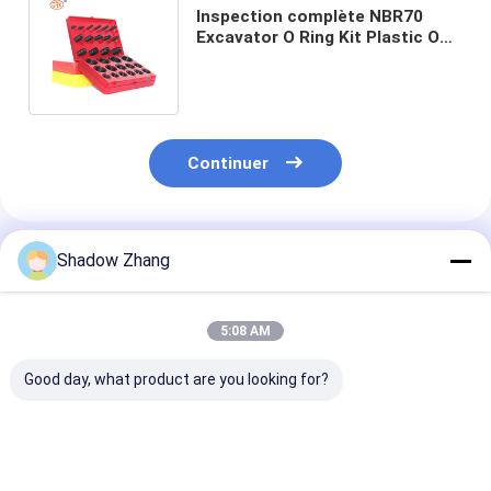
Inspection complète NBR70
Excavator O Ring Kit Plastic O
Rings pour réparation et
maintenance
Continuer
Shadow Zhang
Produits Recommandés
5:08 AM
Good day, what product are you looking for?
Joint torique en
Sceaux en
ORK caoutcho