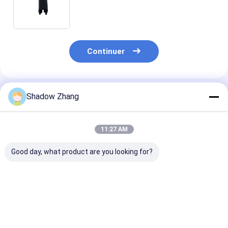
de porte Sceau de porte joints pour
les remorques de congélateurs
Continuer
Shadow Zhang
Produits Recommandés
11:27 AM
Good day, what product are you looking for?
Joint torique en
Sceaux en
ORK caoutcho
caoutchouc FKM
caoutchouc
EPDM pour
FPM EPDM de taille
automobile CR noir
automobile
standard AS568 PG
Sceaux en
Fabricant de j
pour applications
caoutchouc
de caoutchouc