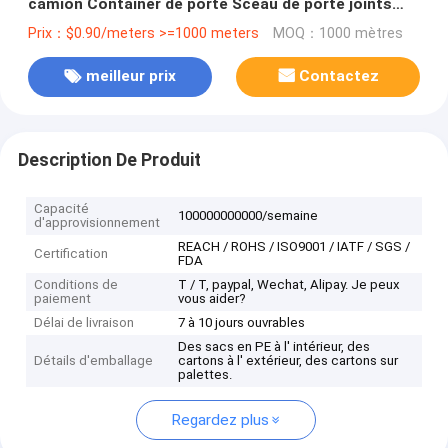
camion Container de porte Sceau de porte joints
pour les remorques de congélateurs
Prix：$0.90/meters >=1000 meters
MOQ：1000 mètres
meilleur prix
Contactez
Description De Produit
Capacité
100000000000/semaine
d'approvisionnement
REACH / ROHS / ISO9001 / IATF / SGS /
Certification
FDA
Conditions de
T / T, paypal, Wechat, Alipay. Je peux
paiement
vous aider?
Délai de livraison
7 à 10 jours ouvrables
Des sacs en PE à l' intérieur, des
Détails d'emballage
cartons à l' extérieur, des cartons sur
palettes.
Regardez plus