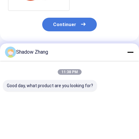
Continuer
Shadow Zhang
Produits Recommandés
11:38 PM
Good day, what product are you looking for?
Sceaux mécaniques
30 - 90 Shore A
Résistance éle
en silicone en forme
Sceaux mécaniques
la corrosion N
spéciale Sceaux
EPDM NBR NR
EPDM Sceau e
mécaniques en
Sceaux et joints en
caoutchouc S
caoutchouc pour
caoutchouc de
en caoutchou
Meilleur prix
Meilleur prix
Meilleur p
couvre-poussière
silicone
silicone