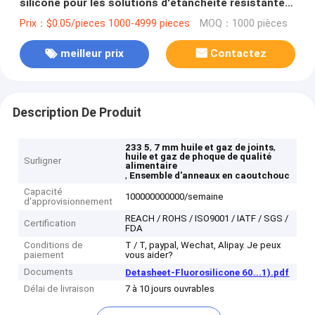
silicone pour les solutions d'étanchéité résistantes
aux températures élevées et à l'huile
Prix：$0.05/pieces 1000-4999 pieces
MOQ：1000 pièces
meilleur prix
Contactez
Description De Produit
,
,
233 5
7 mm huile et gaz de joints
huile et gaz de phoque de qualité
Surligner
alimentaire
,
Ensemble d'anneaux en caoutchouc
Capacité
100000000000/semaine
d'approvisionnement
REACH / ROHS / ISO9001 / IATF / SGS /
Certification
FDA
Conditions de
T / T, paypal, Wechat, Alipay. Je peux
paiement
vous aider?
Documents
Detasheet-Fluorosilicone 60...1).pdf
Délai de livraison
7 à 10 jours ouvrables