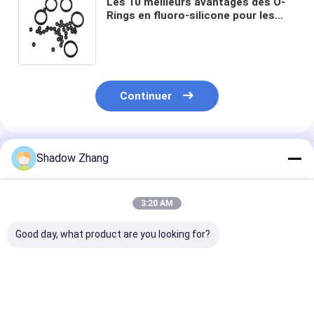
Les 10 meilleurs avantages des O-
Rings en fluoro-silicone pour les
solutions d'étanchéité résistantes
aux températures élevées et à
l'huile
Continuer
Shadow Zhang
Produits Recommandés
3:20 AM
Good day, what product are you looking for?
30-90 ShoreA Dureté
Résistant à
As568 Petits j
caoutchouc
l'humidité et à la
d'étanchéité e