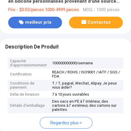
en silicone personnalisés provenant d'une source
directe OEM acceptable
Prix：$0.03/pieces 1000-4999 pieces
MOQ：1000 pièces
meilleur prix
Contactez
Description De Produit
Capacité
100000000000/semaine
d'approvisionnement
REACH / ROHS / ISO9001 / IATF / SGS /
Certification
FDA
Conditions de
T / T, paypal, Wechat, Alipay. Je peux
paiement
vous aider?
Délai de livraison
7 à 10 jours ouvrables
Des sacs en PE à l' intérieur, des
Détails d'emballage
cartons à l' extérieur, des cartons sur
palettes.
Regardez plus