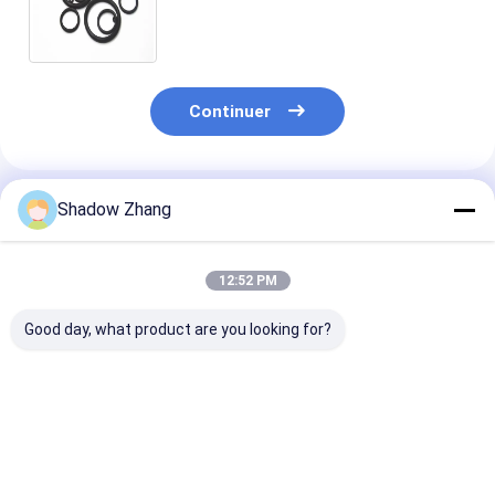
silicone personnalisés provenant
d'une source directe OEM
acceptable
Continuer
Shadow Zhang
Produits Recommandés
12:52 PM
Good day, what product are you looking for?
Sceaux en
Rings de caoutchouc
Sceaux en
caoutchouc de
de type EPDM
caoutchouc d
qualité alimentaire
qualité alimen
transparents de la
haute tempéra
FDA
OEM Anneaux 