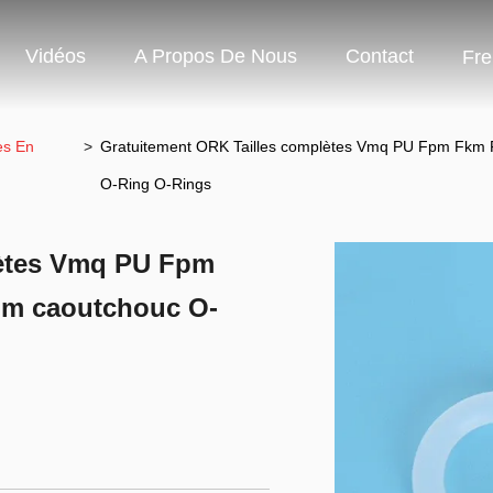
Vidéos
A Propos De Nous
Contact
Fre
es En
>
Gratuitement ORK Tailles complètes Vmq PU Fpm Fkm 
O-Ring O-Rings
lètes Vmq PU Fpm
dm caoutchouc O-