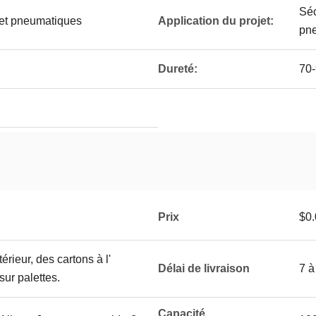
Séc
et pneumatiques
Application du projet:
pn
Dureté:
70-
Prix
$0.
érieur, des cartons à l'
Délai de livraison
7 à
sur palettes.
Capacité