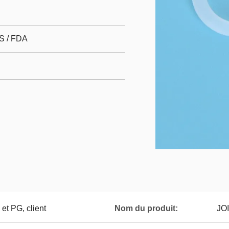
S / FDA
et PG, client
Nom du produit:
JO