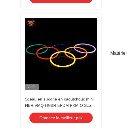
Matériel
Vidéo
Sceau en silicone en caoutchouc mini
NBR VMQ HNBR EPDM FKM O Sceau
en anneau Couleur personnalisée
Obtenez le meilleur prix