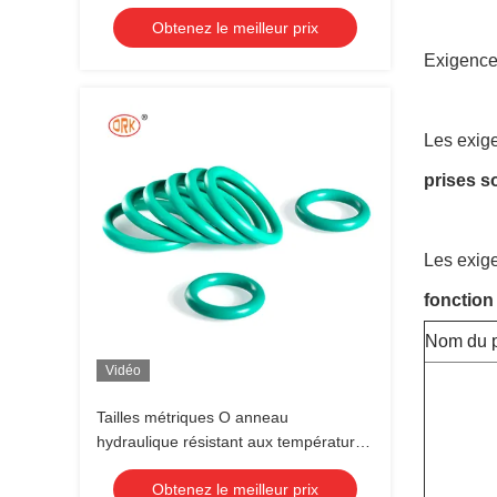
Obtenez le meilleur prix
Exigence
Les exig
prises s
Les exig
fonction 
Nom du p
Vidéo
Tailles métriques O anneau
hydraulique résistant aux températures
élevées FKM 80 O anneaux 30 - 90
Obtenez le meilleur prix
Duromètre