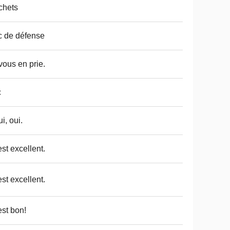
chets
 de défense
vous en prie.
c
ui, oui.
est excellent.
est excellent.
est bon!