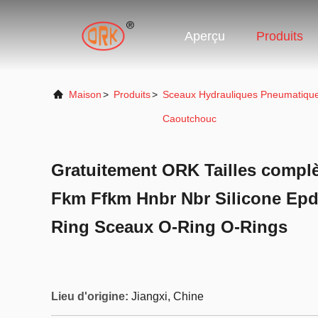
Aperçu
Produits
Maison
>
Produits
>
Sceaux Hydrauliques Pneumatiqu
Caoutchouc
Gratuitement ORK Tailles comp
Fkm Ffkm Hnbr Nbr Silicone Ep
Ring Sceaux O-Ring O-Rings
Lieu d'origine:
Jiangxi, Chine