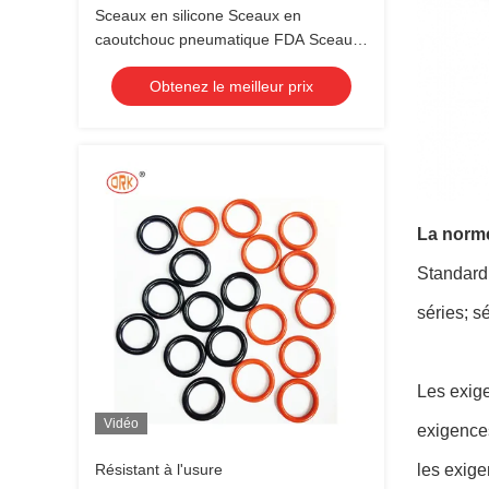
Sceaux en silicone Sceaux en
caoutchouc pneumatique FDA Sceaux
en piston pneumatique moulé sur
Obtenez le meilleur prix
mesure
La norme
Standard
séries; 
Les exig
Vidéo
exigence
Résistant à l'usure
les exig