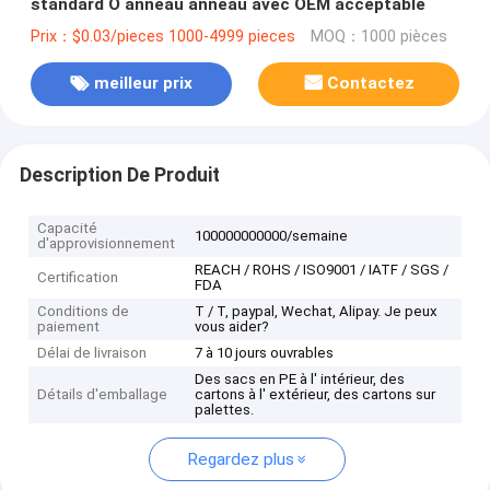
standard O anneau anneau avec OEM acceptable
Prix：$0.03/pieces 1000-4999 pieces
MOQ：1000 pièces
meilleur prix
Contactez
Description De Produit
Capacité
100000000000/semaine
d'approvisionnement
REACH / ROHS / ISO9001 / IATF / SGS /
Certification
FDA
Conditions de
T / T, paypal, Wechat, Alipay. Je peux
paiement
vous aider?
Délai de livraison
7 à 10 jours ouvrables
Des sacs en PE à l' intérieur, des
Détails d'emballage
cartons à l' extérieur, des cartons sur
palettes.
Regardez plus