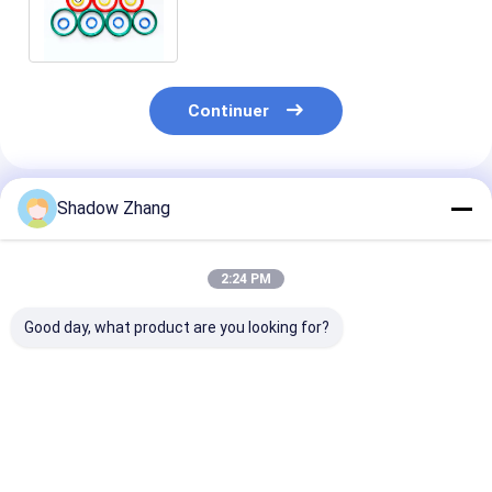
anneau anneau avec OEM
acceptable
Continuer
Shadow Zhang
Produits Recommandés
2:24 PM
Good day, what product are you looking for?
Épaisseur
ACM Carburant
Sceaux de
personnalisée
pétrolier Résistance
connecteurs à
Parties de sécurité
à l'huile Polyacrylate
résistance à
pour joints en
caoutchouc O
l'abrasion
caoutchouc de
anneau pour jointure