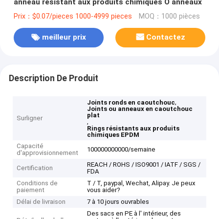
anneau résistant aux produits chimiques O anneaux
Prix：$0.07/pieces 1000-4999 pieces
MOQ：1000 pièces
meilleur prix
Contactez
Description De Produit
,
Joints ronds en caoutchouc
Joints ou anneaux en caoutchouc
plat
Surligner
,
Rings résistants aux produits
chimiques EPDM
Capacité
100000000000/semaine
d'approvisionnement
REACH / ROHS / ISO9001 / IATF / SGS /
Certification
FDA
Conditions de
T / T, paypal, Wechat, Alipay. Je peux
paiement
vous aider?
Délai de livraison
7 à 10 jours ouvrables
Des sacs en PE à l' intérieur, des