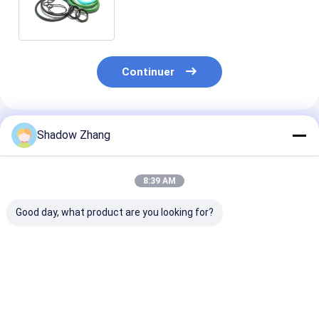
dureté 30-90 côte pour les
acheteurs
Continuer
Shadow Zhang
Produits Recommandés
8:39 AM
Good day, what product are you looking for?
30-90 ShoreA Dureté
Les 10 meilleurs
Résistant à
caoutchouc
avantages des O-
l'humidité et à 
fluorocarboné O
Rings en fluoro-
chaleur
anneau pour
silicone pour les
l'étanchéité au
solutions