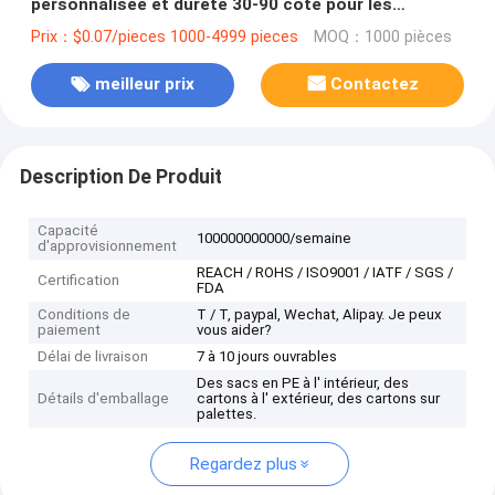
personnalisée et dureté 30-90 côte pour les
acheteurs
Prix：$0.07/pieces 1000-4999 pieces
MOQ：1000 pièces
meilleur prix
Contactez
Description De Produit
Capacité
100000000000/semaine
d'approvisionnement
REACH / ROHS / ISO9001 / IATF / SGS /
Certification
FDA
Conditions de
T / T, paypal, Wechat, Alipay. Je peux
paiement
vous aider?
Délai de livraison
7 à 10 jours ouvrables
Des sacs en PE à l' intérieur, des
Détails d'emballage
cartons à l' extérieur, des cartons sur
palettes.
Regardez plus