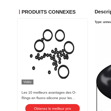
Descri
PRODUITS CONNEXES
Type: anne
Vidéo
Les 10 meilleurs avantages des O-
Rings en fluoro-silicone pour les
solutions d'étanchéité résistantes aux
Obtenez le meilleur prix
températures élevées et à l'huile