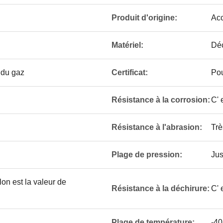
Produit d'origine:
Acc
Matériel:
Dé
t du gaz
Certificat:
Pou
Résistance à la corrosion:
C' 
Résistance à l'abrasion:
Trè
Plage de pression:
Jus
lon est la valeur de
Résistance à la déchirure:
C' 
Plage de température:
-40