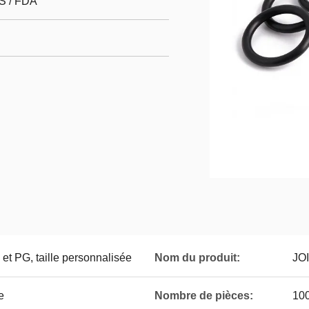
S / FDA
et PG, taille personnalisée
Nom du produit:
JO
e
Nombre de pièces:
100