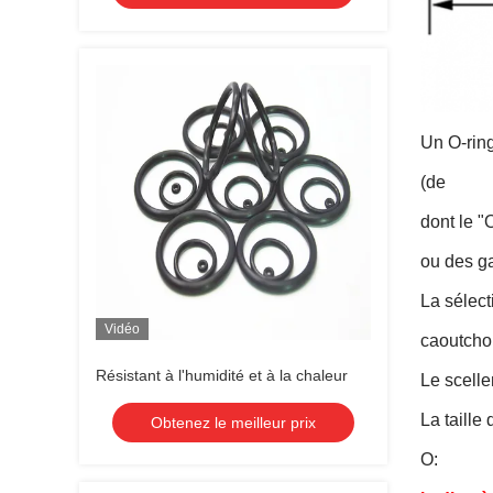
Un O-ring
(de
dont le "
ou des g
La sélect
Vidéo
caoutcho
Résistant à l'humidité et à la chaleur
Le scelle
La taille
Obtenez le meilleur prix
O: