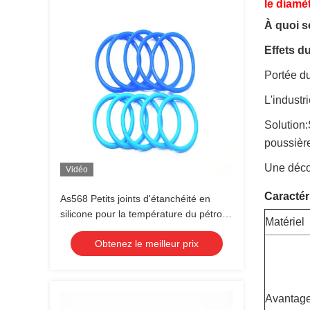
le diamèt
À quoi s
Effets d
Portée du
L'industri
Solution:
poussièr
Une déco
Vidéo
Caracté
As568 Petits joints d'étanchéité en
silicone pour la température du pétrole
Matériel
et du gaz caoutchouc de silicone
Obtenez le meilleur prix
Avantag