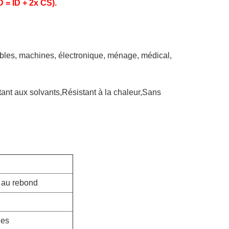
D = ID + 2x CS).
ubles, machines, électronique, ménage, médical,
stant aux solvants,Résistant à la chaleur,Sans
e au rebond
les