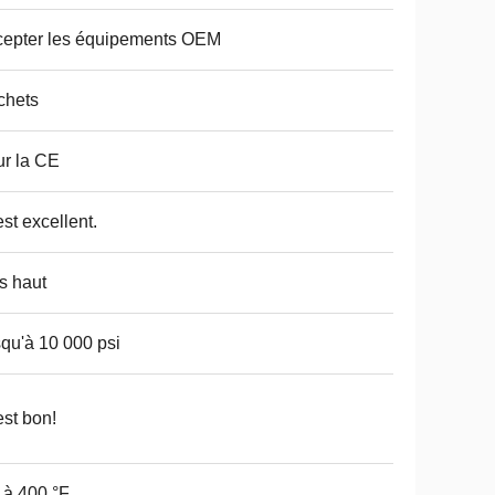
epter les équipements OEM
chets
r la CE
est excellent.
s haut
qu'à 10 000 psi
est bon!
 à 400 °F