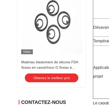
Désavan
Températ
Vidéo
Matériau élastomère de silicone FDA
Sceau en caoutchouc O Sceau à
Applicat
anneaux pour pétrole et gaz Standard
projet
Obtenez le meilleur prix
Non standard
CONTACTEZ-NOUS
Le caoutc