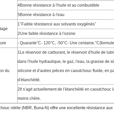
4Bonne résistance à l'huile et au combustible
5Bonne résistance à l'eau
1"Faible résistance aux solvants oxygénés"
tage
2Une faible résistance à l'ozone
ure
- Quarante
°C
- 120
°C
, -50
°C
- Une centaine.
°C
(formule
1Le réservoir de carburant, le réservoir d'huile de lubrif
dans l'huile hydraulique, le gaz, l'eau, la graisse de si
ion du
silicone et d'autres pièces en caoutchouc fluide, en pa
d'étanchéité.
2Il s'agit actuellement de l'étanchéité en caoutchouc la
moins chère.
houc nitrile (NBR, Buna-N) offre une excellente résistance aux h