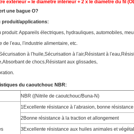
re extérieur = le diamètre intérieur + 2 x le diamètre du fil (O
ert une bague O?
u produit/applications:
 produit: Appareils électriques, hydrauliques, automobiles, me
e de l'eau, l'industrie alimentaire, etc.
Sécurisation à l'huile,Sécurisation à l'air,Résistant à l'eau,Rési
e,Absorbant de chocs,Résistant aux glissades,
ration.
ristiques du caoutchouc NBR:
NBR ((Nitrile de caoutchouc/Buna-N)
1Excellente résistance à l'abrasion, bonne résistanc
2Bonne résistance à la traction et allongement
es
3Excellente résistance aux huiles animales et végéta