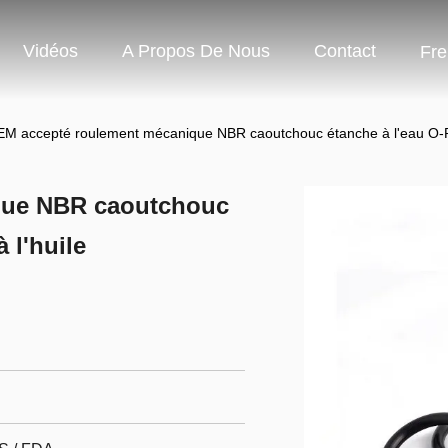
Vidéos
A Propos De Nous
Contact
Fre
M accepté roulement mécanique NBR caoutchouc étanche à l'eau O-Rin
que NBR caoutchouc
 l'huile