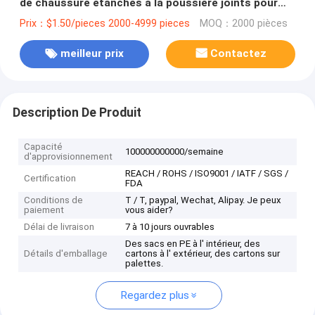
de chaussure étanches à la poussière joints pour
voitures d'occasion
Prix：$1.50/pieces 2000-4999 pieces
MOQ：2000 pièces
meilleur prix
Contactez
Description De Produit
Capacité
100000000000/semaine
d'approvisionnement
REACH / ROHS / ISO9001 / IATF / SGS /
Certification
FDA
Conditions de
T / T, paypal, Wechat, Alipay. Je peux
paiement
vous aider?
Délai de livraison
7 à 10 jours ouvrables
Des sacs en PE à l' intérieur, des
Détails d'emballage
cartons à l' extérieur, des cartons sur
palettes.
Regardez plus