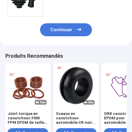
étanches à la poussière joints
pour voitures d'occasion
Continuer
Produits Recommandés
Joint torique en
Sceaux en
ORK caoutcho
caoutchouc FKM
caoutchouc
EPDM pour
FPM EPDM de taille
automobile CR noir
automobile
standard AS568 PG
Sceaux en
Fabricant de j
pour applications
caoutchouc
de caoutchouc