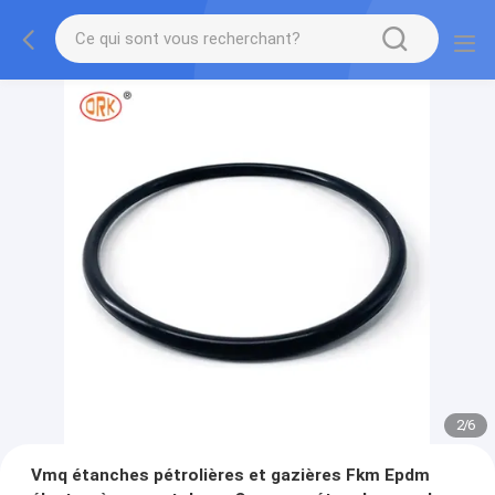
2
/
6
Vmq étanches pétrolières et gazières Fkm Epdm