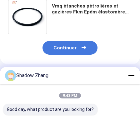
Vmq étanches pétrolières et
gazières Fkm Epdm élastomère
caoutchouc O anneau étanches
couleur sur mesure
Continuer
Shadow Zhang
Produits Recommandés
9:43 PM
Good day, what product are you looking for?
30-90 ShoreA Dureté
Les 10 meilleurs
Résistant à