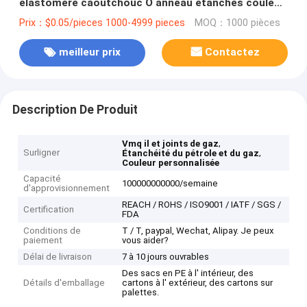
élastomère caoutchouc O anneau étanches couleur
sur mesure
Prix：$0.05/pieces 1000-4999 pieces
MOQ：1000 pièces
meilleur prix
Contactez
Description De Produit
,
Vmq il et joints de gaz
Surligner
,
Étanchéité du pétrole et du gaz
Couleur personnalisée
Capacité
100000000000/semaine
d'approvisionnement
REACH / ROHS / ISO9001 / IATF / SGS /
Certification
FDA
Conditions de
T / T, paypal, Wechat, Alipay. Je peux
paiement
vous aider?
Délai de livraison
7 à 10 jours ouvrables
Des sacs en PE à l' intérieur, des
Détails d'emballage
cartons à l' extérieur, des cartons sur
palettes.