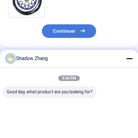
différentes couleurs pour le
service de traitement du moulage
Continuer
Shadow Zhang
Produits Recommandés
3:36 PM
Good day, what product are you looking for?
30-90 ShoreA Dureté
Les 10 meilleurs
Résistant à
caoutchouc
avantages des O-
l'humidité et à 
fluorocarboné O
Rings en fluoro-
chaleur
anneau pour
silicone pour les
l'étanchéité au
solutions