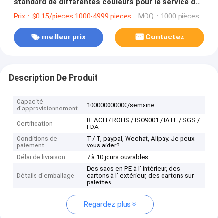
standard de différentes couleurs pour le service de
traitement du moulage
Prix：$0.15/pieces 1000-4999 pieces
MOQ：1000 pièces
meilleur prix
Contactez
Description De Produit
Capacité
100000000000/semaine
d'approvisionnement
REACH / ROHS / ISO9001 / IATF / SGS /
Certification
FDA
Conditions de
T / T, paypal, Wechat, Alipay. Je peux
paiement
vous aider?
Délai de livraison
7 à 10 jours ouvrables
Des sacs en PE à l' intérieur, des
Détails d'emballage
cartons à l' extérieur, des cartons sur
palettes.
Regardez plus