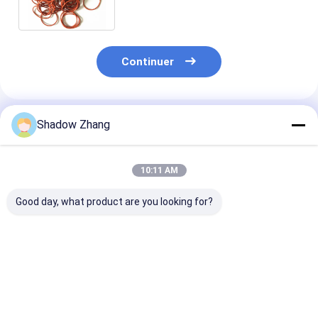
d'étanchéité
Continuer
Shadow Zhang
Produits Recommandés
10:11 AM
Good day, what product are you looking for?
30-90 ShoreA Dureté
Les 10 meilleurs
Résistant à
caoutchouc
avantages des O-
l'humidité et à 
fluorocarboné O
Rings en fluoro-
chaleur
anneau pour
silicone pour les
l'étanchéité au
solutions
Meilleur prix
Meilleur prix
Meilleur p
pétrole et au gaz
d'étanchéité