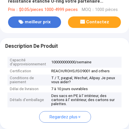
résistance étanche O-ring votre partenaire
d'étanchéité
Prix：$0.05/pieces 1000-4999 pieces
MOQ：1000 pièces
meilleur prix
Contactez
Description De Produit
Capacité
100000000000/semaine
d'approvisionnement
Certification
REACH/ROHS/ISO9001 and others
Conditions de
T / T, paypal, Wechat, Alipay. Je peux
paiement
vous aider?
Délai de livraison
7 à 10 jours ouvrables
Des sacs en PE à l' intérieur, des
Détails d'emballage
cartons à l' extérieur, des cartons sur
palettes.
Regardez plus