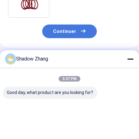
caoutchouc O-Ring adapté à
diverses applications
Continuer
Shadow Zhang
Produits Recommandés
5:37 PM
Good day, what product are you looking for?
30-90 ShoreA Dureté
Les 10 meilleurs
Résistant à
caoutchouc
avantages des O-
l'humidité et à 
fluorocarboné O
Rings en fluoro-
chaleur
anneau pour
silicone pour les
l'étanchéité au
solutions